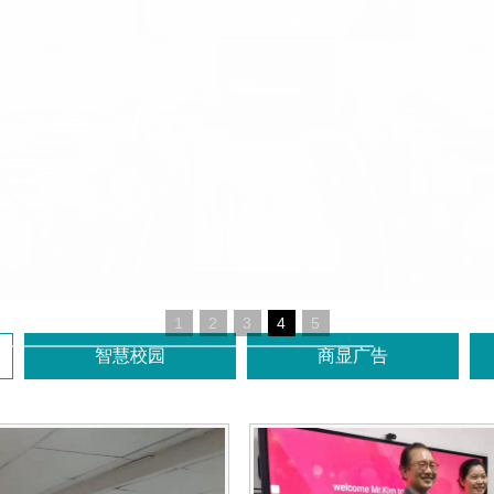
1
2
3
4
5
智慧校园
商显广告